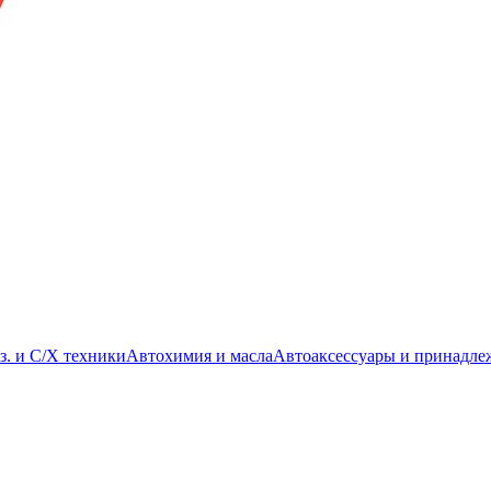
з. и С/Х техники
Автохимия и масла
Автоаксессуары и принадле