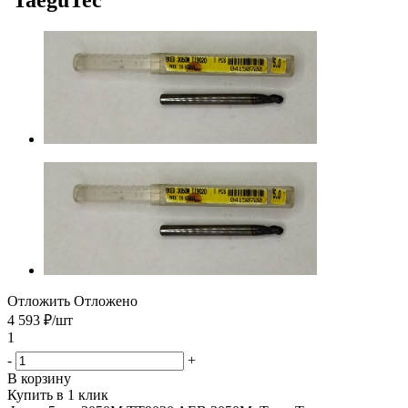
Отложить
Отложено
4 593
₽
/шт
1
-
+
В корзину
Купить в 1 клик