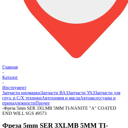
Главная
-
Каталог
-
Инструмент
Запчасти иномарки
Запчасти ВАЗ
Запчасти УАЗ
Запчасти для
груз. и С/Х техники
Автохимия и масла
Автоаксессуары и
принадлежности
Прочее
-
Фреза 5mm SER 3XLMB 5MM TI-NANITE "A" COATED
END WILL SGS 49573
Фреза 5mm SER 3XLMB 5MM TI-