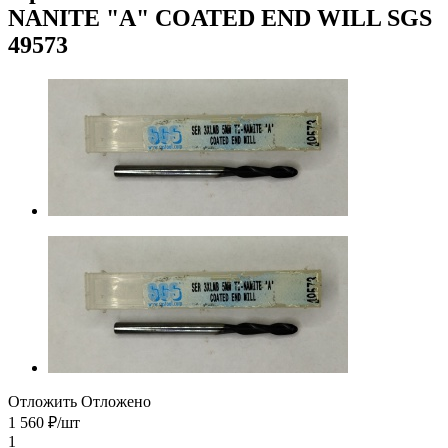
NANITE "A" COATED END WILL SGS
49573
Отложить
Отложено
1 560
₽
/шт
1