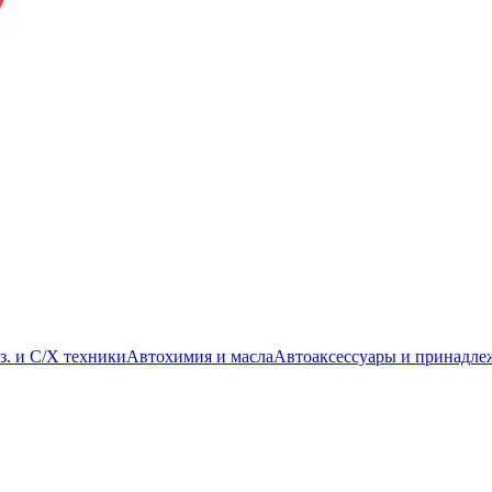
з. и С/Х техники
Автохимия и масла
Автоаксессуары и принадле