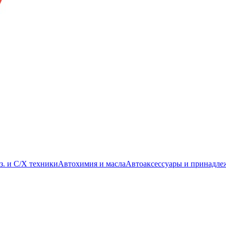
з. и С/Х техники
Автохимия и масла
Автоаксессуары и принадле