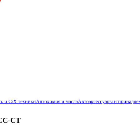
з. и С/Х техники
Автохимия и масла
Автоаксессуары и принадле
CC-CT