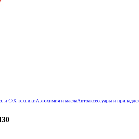
з. и С/Х техники
Автохимия и масла
Автоаксессуары и принадле
H30