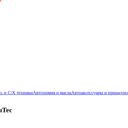
з. и С/Х техники
Автохимия и масла
Автоаксессуары и принадле
uTec