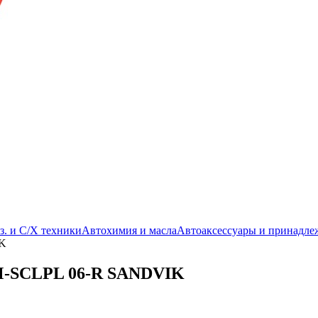
з. и С/Х техники
Автохимия и масла
Автоаксессуары и принадле
IK
2M-SCLPL 06-R SANDVIK