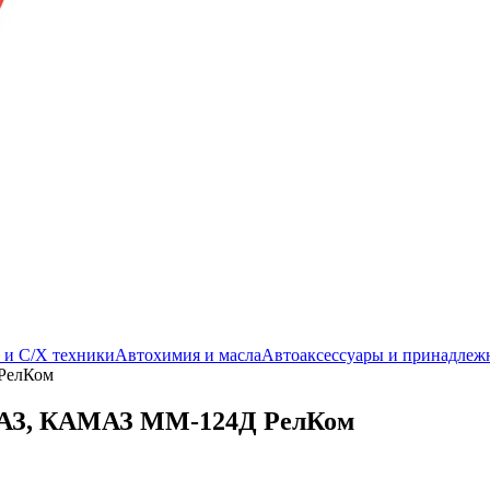
. и С/Х техники
Автохимия и масла
Автоаксессуары и принадлеж
РелКом
 ПАЗ, КАМАЗ ММ-124Д РелКом