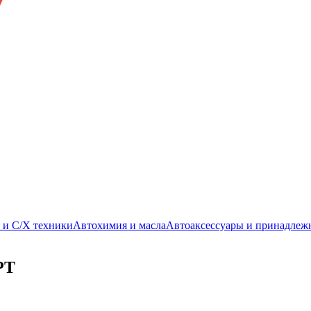
. и С/Х техники
Автохимия и масла
Автоаксессуары и принадлеж
РТ