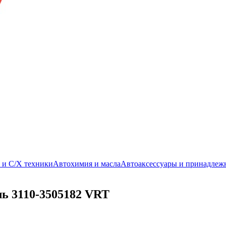
. и С/Х техники
Автохимия и масла
Автоаксессуары и принадлеж
ль 3110-3505182 VRT