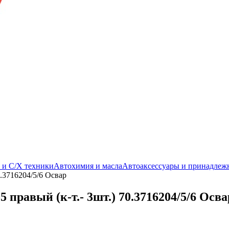
. и С/Х техники
Автохимия и масла
Автоаксессуары и принадлеж
0.3716204/5/6 Освар
 правый (к-т.- 3шт.) 70.3716204/5/6 Осва