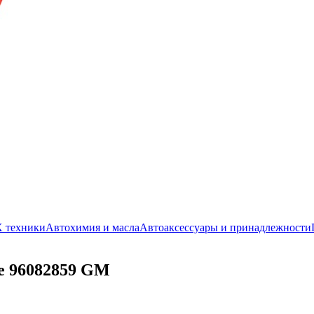
/Х техники
Автохимия и масла
Автоаксессуары и принадлежности
ое 96082859 GM