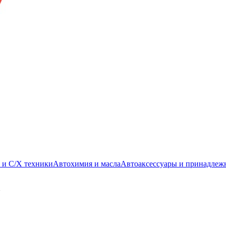
. и С/Х техники
Автохимия и масла
Автоаксессуары и принадлеж
У