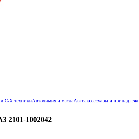
. и С/Х техники
Автохимия и масла
Автоаксессуары и принадлеж
З 2101-1002042