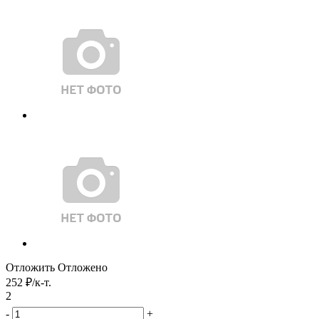
Отложить
Отложено
252
₽
/к-т.
2
-
+